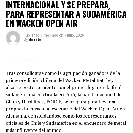
Ecuador ya tiene a sus cuatro finalistas para Wacken
INTERNACIONAL Y SE PREPARA
Metal Battle Suramérica.
PARA REPRESENTAR A SUDAMÉRICA
DON'T MISS
EN WACKEN OPEN AIR
Pikawa, el poderoso sonido tribal, gana el Heat 5 de
Metal Battle Ecuador y se clasifica para la final
nacional.
Published
1 mes ago
on
7 julio, 2026
By
director
Post Visitors:
538
Tras consolidarse como la agrupación ganadora de la
primera edición chilena del Wacken Metal Battle y
alzarse posteriormente con el primer lugar en la final
sudamericana celebrada en Perú, la banda nacional de
Glam y Hard Rock, FORCE, se prepara para llevar su
propuesta musical al escenario del Wacken Open Air en
Alemania, consolidándose como los representantes
oficiales de Chile y Sudamérica en el encuentro de metal
más influyente del mundo.