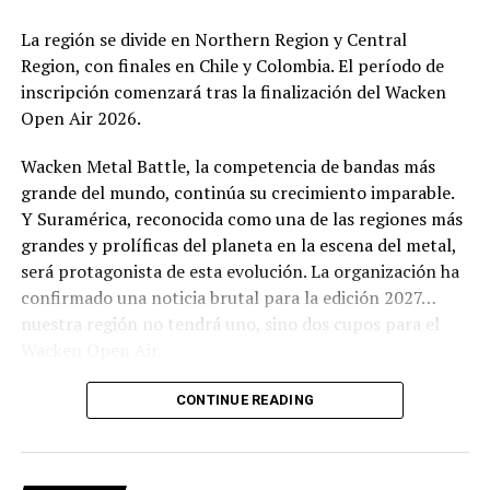
La región se divide en Northern Region y Central
Region, con finales en Chile y Colombia. El período de
inscripción comenzará tras la finalización del Wacken
Open Air 2026.
Wacken Metal Battle, la competencia de bandas más
grande del mundo, continúa su crecimiento imparable.
Y Suramérica, reconocida como una de las regiones más
grandes y prolíficas del planeta en la escena del metal,
será protagonista de esta evolución. La organización ha
confirmado una noticia brutal para la edición 2027…
nuestra región no tendrá uno, sino dos cupos para el
Wacken Open Air.
El cambio responde a la consolidación de la escena
CONTINUE READING
sudamericana y al éxito sostenido de la competencia en
la región. A partir del próximo ciclo, Suramérica se
dividirá en dos zonas: Northern Region (Colombia,