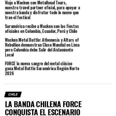
Viaja a Wacken con Metalhead Tours,
nuestro travel partner oficial, para apoyar a
Con esta victoria, la agrupación se suma a las otras
nuestra banda y disfrutar todo lo nuevo que
cinco bandas finalistas de Ecuador, que se enfrentarán
trae el festival
próximamente por los cupos finales para representar a
Suramérica recibe a Wacken con las fiestas
su país en la gran final regional de Metal Battle, que se
oficiales en Colombia, Ecuador, Perú y Chile
realizará en Bogotá el 2 de diciembre.
Wacken Metal Battle: Athemesis y Altars of
Rebellion demuestran Clase Mundial en Lima
La final regional contará con la participación de las
pero Colombia debe Salir del Aislamiento
mejores bandas de metal de Colombia, Ecuador, Perú y
Local
Venezuela, que competirán por el premio mayor: un
FORCE la nueva sangre del metal clásico
cupo en la final de Alemania para tocar en el prestigioso
gana Metal Battle Suramérica Región Norte
festival Wacken Open Air 2024 junto a 30 bandas
2026
finalista del planeta.
Para más información www.metalbattlesuramerica.com
CHILE
LA BANDA CHILENA FORCE
RELATED TOPICS:
Ecuador
Metal Battle Suramérica
CONQUISTA EL ESCENARIO
UP NEXT