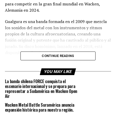
para competir en la gran final mundial en Wacken,
Alemania en 2024.
Gualgura es una banda formada en el 2009 que mezcla
los sonidos del metal con los instrumentos y ritmos
propios de la cultura afroecuatoriana, creando una
fusión original y potente que ha cautivado al público y al
jurado. Su disco homónimo, lanzado en el 2018, está
disponible en Bandcamp.
CONTINUE READING
Una gualgura es un personaje mítico de la cultura
afroecuatoriana, que se cree que es un espíritu que
YOU MAY LIKE
adopta la forma de una polla negra pequeña que atrae
La banda chilena FORCE conquista el
con su piar. Según la leyenda, la gualgura sale por las
escenario internacional y se prepara para
noches y tiene la virtud de convertirse en hombre.
representar a Sudamérica en Wacken Open
Generalmente ataca a los trasnochadores, a quienes les
Air
causa daño o incluso los mata. Se dice que para
Wacken Metal Battle Suramérica anuncia
protegerse de la gualgura hay que hacerse la señal de la
expansión histórica para nuestra región.
cruz sobre las orejas