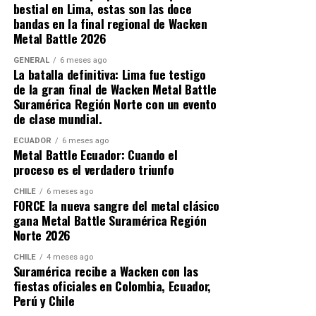
eliminatorias nacionales como para el viaje
bestial en Lima, estas son las doce
internacional en caso de ganar .
bandas en la final regional de Wacken
Quienes han ido a Wacken saben que la logística puede
Metal Battle 2026
ser tan intensa como el propio festival, el aeropuerto
La decisión de otorgar dos cupos a Suramérica no es un
más cercano (Hamburgo) queda a una hora y media. Los
GENERAL
6 meses ago
regalo. Es el reconocimiento a un trabajo sostenido. En
La batalla definitiva: Lima fue testigo
trenes se llenan. Los taxis escasean y montar una carpa
los últimos años, la región ha demostrado que tiene el
de la gran final de Wacken Metal Battle
después de un vuelo transatlántico no es exactamente
talento, la disciplina y la pasión para competir al más
Suramérica Región Norte con un evento
fácil, eso es para guerreros. Viajar con Metalhead Tours
alto nivel.
de clase mundial.
resuelve todo eso, y agrega capas de valor que van
mucho más allá del simple traslado.
ECUADOR
6 meses ago
Metal Battle Ecuador: Cuando el
proceso es el verdadero triunfo
Bandas como Info (Colombia), que representó a la
región en Wacken 2024 ganando el quinto lugar a nivel
CHILE
6 meses ago
FORCE la nueva sangre del metal clásico
mundial, Vhill (Venezuela) o Force (Chile) que nos
gana Metal Battle Suramérica Región
respresenta este año, han dejado en alto el nombre de
Norte 2026
Sudamérica en el escenario más importante del metal
CHILE
4 meses ago
mundial . Ahora, con dos cupos, se duplica la
Suramérica recibe a Wacken con las
oportunidad para que nuevas bandas emergentes den el
fiestas oficiales en Colombia, Ecuador,
salto.
Perú y Chile