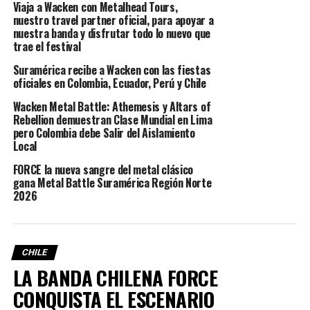
Viaja a Wacken con Metalhead Tours,
nuestro travel partner oficial, para apoyar a
Tiquetes aéreos
nuestra banda y disfrutar todo lo nuevo que
Equpamento de camping (renta o venta)
trae el festival
Gastos y servicios no especificados en el paquete
Suramérica recibe a Wacken con las fiestas
turístico.
oficiales en Colombia, Ecuador, Perú y Chile
El Itinerario es el siguiente:
Wacken Metal Battle: Athemesis y Altars of
Rebellion demuestran Clase Mundial en Lima
pero Colombia debe Salir del Aislamiento
28 de julio 2024 Check in en Hamburgo, noche metalera
Local
29 de julio de 2024 City Tours en Hamburgo
30 de julio de 2024 Compras y salida en autobús privado
FORCE la nueva sangre del metal clásico
gana Metal Battle Suramérica Región Norte
en Hamburgo
2026
31 de julio al 3 de agosto de 2024 Wacken Open Air
4 de agosto de 2024 viaje de retorno a Hamburgo.
5 de agosto de 2024 Check Out del hotel
CHILE
LA BANDA CHILENA FORCE
CONQUISTA EL ESCENARIO