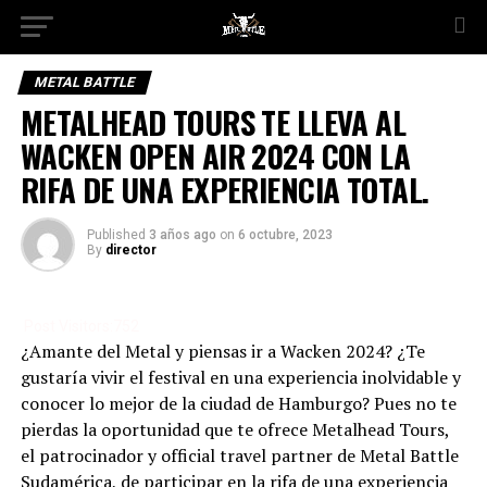
METAL BATTLE
METALHEAD TOURS TE LLEVA AL
WACKEN OPEN AIR 2024 CON LA
RIFA DE UNA EXPERIENCIA TOTAL.
Published
3 años ago
on
6 octubre, 2023
By
director
Post Visitors:
752
¿Amante del Metal y piensas ir a Wacken 2024? ¿Te
gustaría vivir el festival en una experiencia inolvidable y
conocer lo mejor de la ciudad de Hamburgo? Pues no te
pierdas la oportunidad que te ofrece Metalhead Tours,
el patrocinador y official travel partner de Metal Battle
Sudamérica, de participar en la rifa de una experiencia