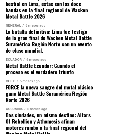
eliminatorias nacionales como para el viaje
bestial en Lima, estas son las doce
internacional en caso de ganar .
bandas en la final regional de Wacken
Quienes han ido a Wacken saben que la logística puede
Metal Battle 2026
ser tan intensa como el propio festival, el aeropuerto
La decisión de otorgar dos cupos a Suramérica no es un
más cercano (Hamburgo) queda a una hora y media. Los
GENERAL
6 meses ago
regalo. Es el reconocimiento a un trabajo sostenido. En
La batalla definitiva: Lima fue testigo
trenes se llenan. Los taxis escasean y montar una carpa
los últimos años, la región ha demostrado que tiene el
de la gran final de Wacken Metal Battle
después de un vuelo transatlántico no es exactamente
talento, la disciplina y la pasión para competir al más
Suramérica Región Norte con un evento
fácil, eso es para guerreros. Viajar con Metalhead Tours
alto nivel.
de clase mundial.
resuelve todo eso, y agrega capas de valor que van
mucho más allá del simple traslado.
ECUADOR
6 meses ago
Metal Battle Ecuador: Cuando el
proceso es el verdadero triunfo
Bandas como Info (Colombia), que representó a la
región en Wacken 2024 ganando el quinto lugar a nivel
CHILE
6 meses ago
FORCE la nueva sangre del metal clásico
mundial, Vhill (Venezuela) o Force (Chile) que nos
gana Metal Battle Suramérica Región
respresenta este año, han dejado en alto el nombre de
Norte 2026
Sudamérica en el escenario más importante del metal
COLOMBIA
6 meses ago
mundial . Ahora, con dos cupos, se duplica la
Dos ciudades, un mismo destino: Altars
oportunidad para que nuevas bandas emergentes den el
Of Rebellion y Athemesis afinan
salto.
motores rumbo a la final regional del
Wacken Metal Battle