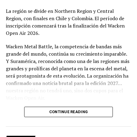
su gran final en un megaconcierto en La Media Torta en
Bogotá.
La región se divide en Northern Region y Central
Region, con finales en Chile y Colombia. El período de
inscripción comenzará tras la finalización del Wacken
Open Air 2026.
Wacken Metal Battle, la competencia de bandas más
grande del mundo, continúa su crecimiento imparable.
Y Suramérica, reconocida como una de las regiones más
grandes y prolíficas del planeta en la escena del metal,
será protagonista de esta evolución. La organización ha
confirmado una noticia brutal para la edición 2027…
nuestra región no tendrá uno, sino dos cupos para el
Wacken Open Air.
El cambio responde a la consolidación de la escena
CONTINUE READING
sudamericana y al éxito sostenido de la competencia en
la región. A partir del próximo ciclo, Suramérica se
dividirá en dos zonas: Northern Region (Colombia,