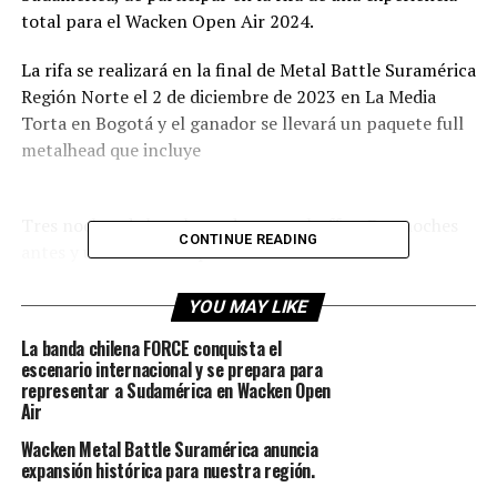
total para el Wacken Open Air 2024.
La rifa se realizará en la final de Metal Battle Suramérica
Región Norte el 2 de diciembre de 2023 en La Media
Torta en Bogotá y el ganador se llevará un paquete full
metalhead que incluye
Tres noches de hotel con desayuno buffet: Dos noches
CONTINUE READING
antes y una noche después del tour.
City Tour en Hamburgo.
Entradas para el Wacken Open Air
YOU MAY LIKE
Derecho de ingreso a instalaciones del World Metal
La banda chilena FORCE conquista el
Camp
escenario internacional y se prepara para
Autobus privados desde Hamburgo a Wacken
representar a Sudamérica en Wacken Open
Air
Asado Metalero de bienvenida, fiesta privada.
Sorpresas por parte de Metalhead Tours.
Wacken Metal Battle Suramérica anuncia
expansión histórica para nuestra región.
El paquete no incluye: