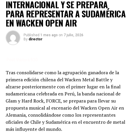
INTERNACIONAL Y SE PREPARA
PARA REPRESENTAR A SUDAMÉRICA
EN WACKEN OPEN AIR
Published
1 mes ago
on
7 julio, 2026
By
director
Participar en la rifa es muy fácil. Solo tienes que
comprar boletos en las batallas y semifinales de Metal
Post Visitors:
530
Battle, también lo podrás hacer en el encuentro Metal
Network o a través del teléfono y los correos de
Tras consolidarse como la agrupación ganadora de la
Metalheat Tours. Cada boleto tiene un costo de $15.000
primera edición chilena del Wacken Metal Battle y
y puedes comprar tantos como quieras para aumentar
alzarse posteriormente con el primer lugar en la final
tus posibilidades de ganar. Los boletos estarán
sudamericana celebrada en Perú, la banda nacional de
disponibles hasta agotar existencias.
Glam y Hard Rock, FORCE, se prepara para llevar su
propuesta musical al escenario del Wacken Open Air en
No dejes pasar esta oportunidad única de disfrutar del
Alemania, consolidándose como los representantes
Wacken Open Air 2024 con Metalhead Tours, la mejor
oficiales de Chile y Sudamérica en el encuentro de metal
agencia de viajes especializada en rock y metal. Para más
más influyente del mundo.