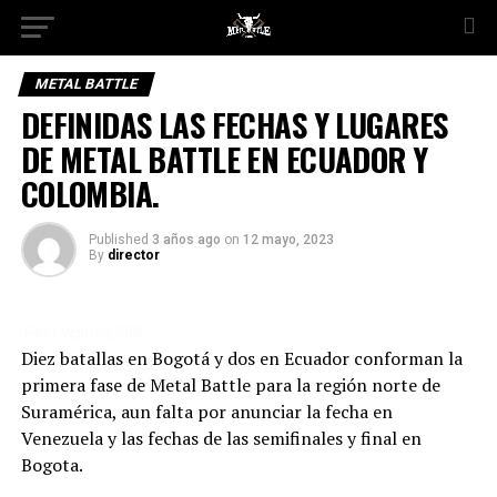
METAL BATTLE
DEFINIDAS LAS FECHAS Y LUGARES
DE METAL BATTLE EN ECUADOR Y
COLOMBIA.
Published
3 años ago
on
12 mayo, 2023
By
director
Post Visitors:
709
Diez batallas en Bogotá y dos en Ecuador conforman la
primera fase de Metal Battle para la región norte de
Suramérica, aun falta por anunciar la fecha en
Venezuela y las fechas de las semifinales y final en
Bogota.