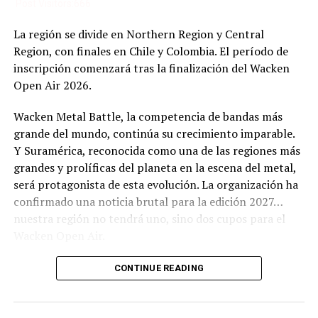
Post Visitors:
666
DON'T MISS
NORMATIVA Y REGLAS
La región se divide en Northern Region y Central
Region, con finales en Chile y Colombia. El período de
inscripción comenzará tras la finalización del Wacken
Open Air 2026.
Wacken Metal Battle, la competencia de bandas más
grande del mundo, continúa su crecimiento imparable.
Y Suramérica, reconocida como una de las regiones más
grandes y prolíficas del planeta en la escena del metal,
será protagonista de esta evolución. La organización ha
confirmado una noticia brutal para la edición 2027…
nuestra región no tendrá uno, sino dos cupos para el
Wacken Open Air.
El cambio responde a la consolidación de la escena
CONTINUE READING
sudamericana y al éxito sostenido de la competencia en
la región. A partir del próximo ciclo, Suramérica se