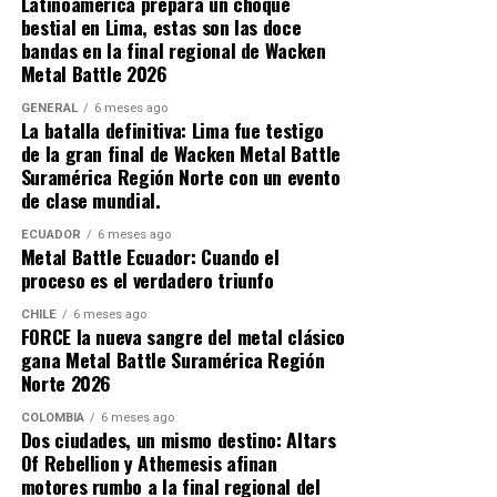
impacto ambiental al viajar en grupo .
Latinoamérica prepara un choque
eliminatorias nacionales como para el viaje
bestial en Lima, estas son las doce
internacional en caso de ganar .
bandas en la final regional de Wacken
Quienes han ido a Wacken saben que la logística puede
Metal Battle 2026
ser tan intensa como el propio festival, el aeropuerto
La decisión de otorgar dos cupos a Suramérica no es un
más cercano (Hamburgo) queda a una hora y media. Los
GENERAL
6 meses ago
regalo. Es el reconocimiento a un trabajo sostenido. En
La batalla definitiva: Lima fue testigo
trenes se llenan. Los taxis escasean y montar una carpa
los últimos años, la región ha demostrado que tiene el
de la gran final de Wacken Metal Battle
después de un vuelo transatlántico no es exactamente
talento, la disciplina y la pasión para competir al más
Suramérica Región Norte con un evento
fácil, eso es para guerreros. Viajar con Metalhead Tours
alto nivel.
de clase mundial.
resuelve todo eso, y agrega capas de valor que van
mucho más allá del simple traslado.
ECUADOR
6 meses ago
Metal Battle Ecuador: Cuando el
proceso es el verdadero triunfo
CHILE
6 meses ago
FORCE la nueva sangre del metal clásico
gana Metal Battle Suramérica Región
Norte 2026
COLOMBIA
6 meses ago
Dos ciudades, un mismo destino: Altars
Of Rebellion y Athemesis afinan
motores rumbo a la final regional del