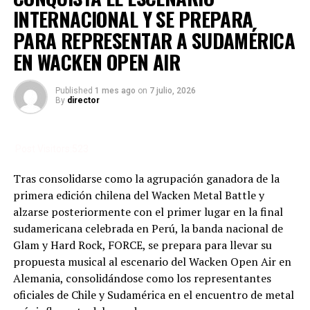
INTERNACIONAL Y SE PREPARA
Bogotá Calle 6sur # 71D – 54 segundo piso
PARA REPRESENTAR A SUDAMÉRICA
Batalla 6 Sábado 23 de Septiembre de 2023, The Grange
EN WACKEN OPEN AIR
Bogotá, Calle 64 # 13 – 66 piso 2
Batalla 7 Viernes 29 de Septiembre de 2023, Bbar
Published
1 mes ago
on
7 julio, 2026
By
director
Bogotá Cr 7 # 45 – 72
Batalla 8 Sábado 30 de Septiembre de 2023 Garage Bar
Post Visitors:
523
Cr 17 # 14a – 43 sur Bogotá
Tras consolidarse como la agrupación ganadora de la
Batalla 9 Viernes 6 de Octubre, Bbar Bogotá Cr 7 N 45 –
primera edición chilena del Wacken Metal Battle y
72
alzarse posteriormente con el primer lugar en la final
sudamericana celebrada en Perú, la banda nacional de
Batalla 10 Sábado 7 de Octubre, Matisse Bar Bogotá
Glam y Hard Rock, FORCE, se prepara para llevar su
Calle 21 # 100 – 38 Fontibón
propuesta musical al escenario del Wacken Open Air en
Alemania, consolidándose como los representantes
Quito será el anfitrión de las dos batallas en Ecuador en
oficiales de Chile y Sudamérica en el encuentro de metal
donde 12 agrupaciones competirán por llegar a la gran