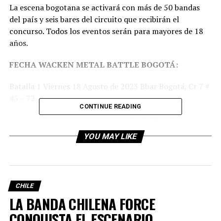
La escena bogotana se activará con más de 50 bandas
del país y seis bares del circuito que recibirán el
concurso. Todos los eventos serán para mayores de 18
años.
FECHA WACKEN METAL BATTLE BOGOTÁ:
Batalla 1 Viernes 18 Agosto de 2023 Bbar Bogotá, Cr 7 #
45 – 72
CONTINUE READING
Batalla 2 Viernes 25 de Agosto de 2023 Bbar Bogotá, Cr
7 # 45 -72
YOU MAY LIKE
Batalla 3 Sábado 26 de Agosto de 2023 Kaijú Bogotá
Calle 6sur # 71d – 42 tercer piso
Batalla 4 Viernes 8 de Septiembre de 2023 Bbar Bogotá,
CHILE
Cr 7 # 45- 72
LA BANDA CHILENA FORCE
CONQUISTA EL ESCENARIO
Batalla 5 Viernes 22 de Septiembre de 2023, Jersey Bar